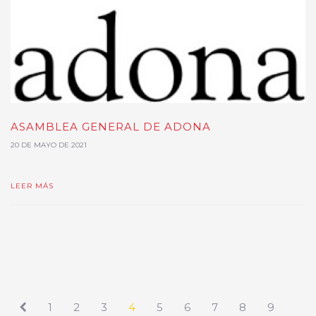
ASAMBLEA GENERAL DE ADONA
20 DE MAYO DE 2021
LEER MÁS
1
2
3
4
5
6
7
8
9