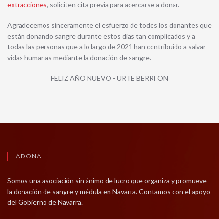
extracciones
, soliciten cita previa para acercarse a donar.
Agradecemos sinceramente el esfuerzo de todos los donantes que
están donando sangre durante estos días tan complicados y a
todas las personas que a lo largo de 2021 han contribuido a salvar
vidas humanas mediante la donación de sangre.
FELIZ AÑO NUEVO - URTE BERRI ON
ADONA
Somos una asociación sin ánimo de lucro que organiza y promueve
la donación de sangre y médula en Navarra. Contamos con el apoyo
del Gobierno de Navarra.