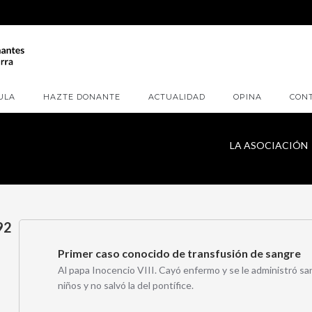
ULA
HAZTE DONANTE
ACTUALIDAD
OPINA
CON
LA ASOCIACIÓN
92
Primer caso conocido de transfusión de sangre
Al papa Inocencio VIII. Cayó enfermo y se le administró sang
niños y no salvó la del pontífice.