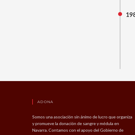
19
ADONA
Somos una asociación sin ánimo de lucro que organiza
y promueve la donación de sangre y médula en
Navarra. Contamos con el apoyo del Gobierno de