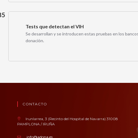
85
Tests que detectan el VIH
Se desarrollan y se introducen estas pruebas en los banco
donación.
CONTACTO
Irunlarrea, 3 (Recinto del Hospital de Navarra) 31008
PAMPLONA / IRUÑA
info@adona.es