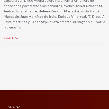
campaña con la que Adona quiere incrementar el número de
donaciones y acercarse a los donantes jóvenes.
Mikel Urmeneta
,
Andreu Buenafuente
,
Helena Resano
,
María Avizanda
,
Patxi
Mangado
,
Juan Martínez de Irujo
,
Enrique Villarreal
, "El Drogas",
Leire Martínez
y
César Azpilicueta
prestan su imagen y su "voz" a
la campaña.
LEER MÁS
ADONA