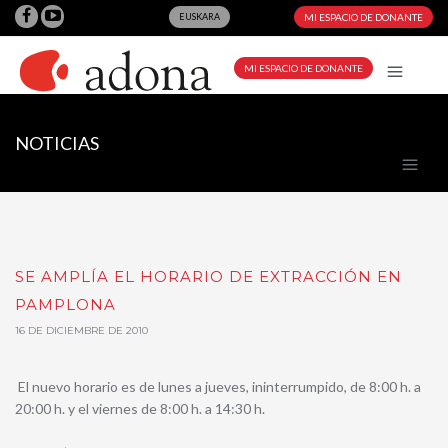
EUSKARA
MI ESPACIO DE DONANTE
MI ESPACIO DE DONANTE
NOTICIAS
SE AMPLÍA EL HORARIO DE EXTRACCIÓN EN
PAMPLONA
16 DE DICIEMBRE DE 2010
El nuevo horario es de lunes a jueves, ininterrumpido, de 8:00 h. a
20:00 h. y el viernes de 8:00 h. a 14:30 h.