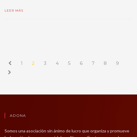
LEER MÁS
1
2
3
4
5
6
7
8
9
ADONA
Somos una asociación sin ánimo de lucro que organiza y promueve