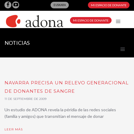
EUSKARA
MI ESPACIO DE DONANTE
MI ESPACIO DE DONANTE
NOTICIAS
NAVARRA PRECISA UN RELEVO GENERACIONAL
DE DONANTES DE SANGRE
11 DE SEPTIEMBRE DE 2009
Un estudio de ADONA revela la péridia de las redes sociales
(familia y amigos) que transmitían el mensaje de donar
LEER MÁS