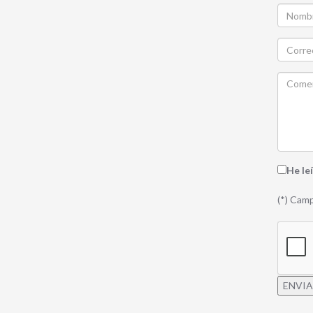
He le
(*) Camp
ENVI