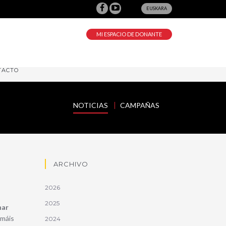
EUSKARA
MI ESPACIO DE DONANTE
TACTO
NOTICIAS
CAMPAÑAS
ARCHIVO
2026
2025
nar
amáis
2024