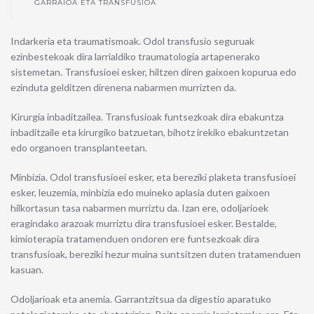
GARRAIOA ETA TRANSFUSIOA
Indarkeria eta traumatismoak. Odol transfusio seguruak
ezinbestekoak dira larrialdiko traumatologia artapenerako
sistemetan. Transfusioei esker, hiltzen diren gaixoen kopurua edo
ezinduta gelditzen direnena nabarmen murrizten da.
Kirurgia inbaditzailea. Transfusioak funtsezkoak dira ebakuntza
inbaditzaile eta kirurgiko batzuetan, bihotz irekiko ebakuntzetan
edo organoen transplanteetan.
Minbizia. Odol transfusioei esker, eta bereziki plaketa transfusioei
esker, leuzemia, minbizia edo muineko aplasia duten gaixoen
hilkortasun tasa nabarmen murriztu da. Izan ere, odoljarioek
eragindako arazoak murriztu dira transfusioei esker. Bestalde,
kimioterapia tratamenduen ondoren ere funtsezkoak dira
transfusioak, bereziki hezur muina suntsitzen duten tratamenduen
kasuan.
Odoljarioak eta anemia. Garrantzitsua da digestio aparatuko