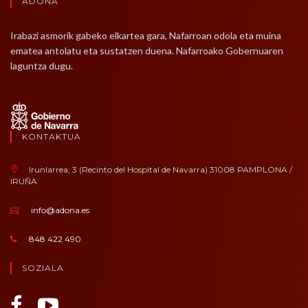
ADONA
Irabazi asmorik gabeko elkartea gara, Nafarroan odola eta muina
ematea antolatu eta sustatzen duena. Nafarroako Gobernuaren
laguntza dugu.
KONTAKTUA
Irunlarrea, 3 (Recinto del Hospital de Navarra) 31008 PAMPLONA /
IRUÑA
info@adona.es
848 422 490
SOZIALA