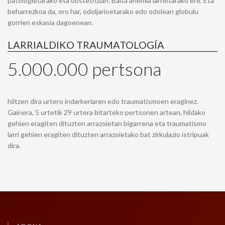
patologietarako eta obstetrizian. Baita anemia larrietarako ere. Eta
beharrezkoa da, oro har, odoljarioetarako edo odolean globulu
gorrien eskasia dagoenean.
LARRIALDIKO TRAUMATOLOGÍA
5.000.000 pertsona
hiltzen dira urtero indarkeriaren edo traumatismoen eraginez.
Gainera, 5 urtetik 29 urtera bitarteko pertsonen artean, hildako
gehien eragiten dituzten arrazoietan bigarrena eta traumatismo
larri gehien eragiten dituzten arrazoietako bat zirkulazio istripuak
dira.