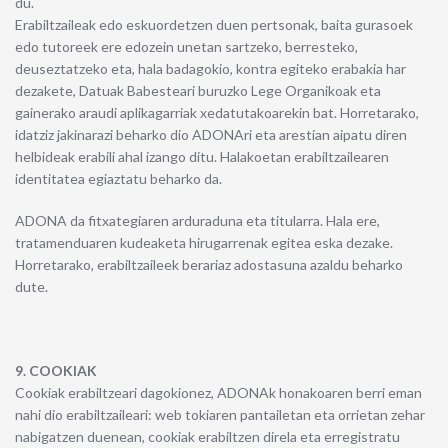
du.
Erabiltzaileak edo eskuordetzen duen pertsonak, baita gurasoek
edo tutoreek ere edozein unetan sartzeko, berresteko,
deuseztatzeko eta, hala badagokio, kontra egiteko erabakia har
dezakete, Datuak Babesteari buruzko Lege Organikoak eta
gainerako araudi aplikagarriak xedatutakoarekin bat. Horretarako,
idatziz jakinarazi beharko dio ADONAri eta arestian aipatu diren
helbideak erabili ahal izango ditu. Halakoetan erabiltzailearen
identitatea egiaztatu beharko da.
ADONA da fitxategiaren arduraduna eta titularra. Hala ere,
tratamenduaren kudeaketa hirugarrenak egitea eska dezake.
Horretarako, erabiltzaileek berariaz adostasuna azaldu beharko
dute.
9. COOKIAK
Cookiak erabiltzeari dagokionez, ADONAk honakoaren berri eman
nahi dio erabiltzaileari: web tokiaren pantailetan eta orrietan zehar
nabigatzen duenean, cookiak erabiltzen direla eta erregistratu