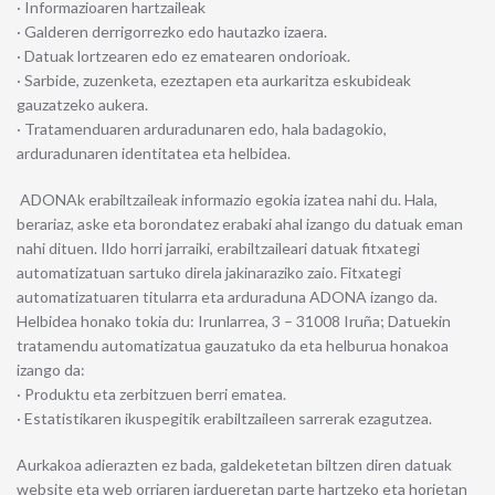
· Informazioaren hartzaileak
· Galderen derrigorrezko edo hautazko izaera.
· Datuak lortzearen edo ez ematearen ondorioak.
· Sarbide, zuzenketa, ezeztapen eta aurkaritza eskubideak
gauzatzeko aukera.
· Tratamenduaren arduradunaren edo, hala badagokio,
arduradunaren identitatea eta helbidea.
ADONAk erabiltzaileak informazio egokia izatea nahi du. Hala,
berariaz, aske eta borondatez erabaki ahal izango du datuak eman
nahi dituen. Ildo horri jarraiki, erabiltzaileari datuak fitxategi
automatizatuan sartuko direla jakinaraziko zaio. Fitxategi
automatizatuaren titularra eta arduraduna ADONA izango da.
Helbidea honako tokia du: Irunlarrea, 3 – 31008 Iruña; Datuekin
tratamendu automatizatua gauzatuko da eta helburua honakoa
izango da:
· Produktu eta zerbitzuen berri ematea.
· Estatistikaren ikuspegitik erabiltzaileen sarrerak ezagutzea.
Aurkakoa adierazten ez bada, galdeketetan biltzen diren datuak
website eta web orriaren jardueretan parte hartzeko eta horietan