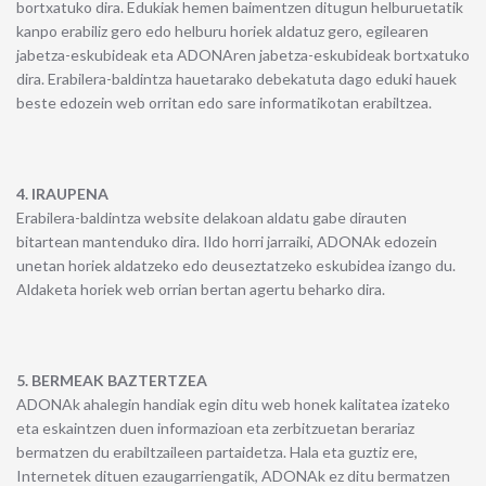
bortxatuko dira. Edukiak hemen baimentzen ditugun helburuetatik
kanpo erabiliz gero edo helburu horiek aldatuz gero, egilearen
jabetza-eskubideak eta ADONAren jabetza-eskubideak bortxatuko
dira. Erabilera-baldintza hauetarako debekatuta dago eduki hauek
beste edozein web orritan edo sare informatikotan erabiltzea.
4. IRAUPENA
Erabilera-baldintza website delakoan aldatu gabe dirauten
bitartean mantenduko dira. Ildo horri jarraiki, ADONAk edozein
unetan horiek aldatzeko edo deuseztatzeko eskubidea izango du.
Aldaketa horiek web orrian bertan agertu beharko dira.
5. BERMEAK BAZTERTZEA
ADONAk ahalegin handiak egin ditu web honek kalitatea izateko
eta eskaintzen duen informazioan eta zerbitzuetan berariaz
bermatzen du erabiltzaileen partaidetza. Hala eta guztiz ere,
Internetek dituen ezaugarriengatik, ADONAk ez ditu bermatzen