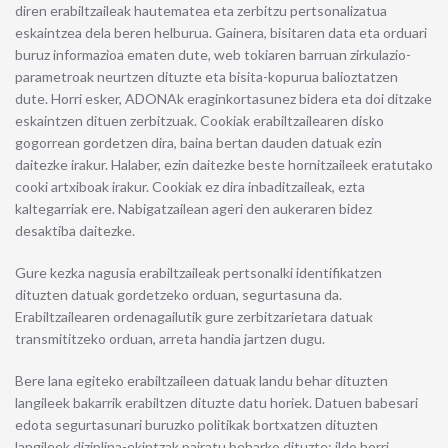
diren erabiltzaileak hautematea eta zerbitzu pertsonalizatua
eskaintzea dela beren helburua. Gainera, bisitaren data eta orduari
buruz informazioa ematen dute, web tokiaren barruan zirkulazio-
parametroak neurtzen dituzte eta bisita-kopurua balioztatzen
dute. Horri esker, ADONAk eraginkortasunez bidera eta doi ditzake
eskaintzen dituen zerbitzuak. Cookiak erabiltzailearen disko
gogorrean gordetzen dira, baina bertan dauden datuak ezin
daitezke irakur. Halaber, ezin daitezke beste hornitzaileek eratutako
cooki artxiboak irakur. Cookiak ez dira inbaditzaileak, ezta
kaltegarriak ere. Nabigatzailean ageri den aukeraren bidez
desaktiba daitezke.
Gure kezka nagusia erabiltzaileak pertsonalki identifikatzen
dituzten datuak gordetzeko orduan, segurtasuna da.
Erabiltzailearen ordenagailutik gure zerbitzarietara datuak
transmititzeko orduan, arreta handia jartzen dugu.
Bere lana egiteko erabiltzaileen datuak landu behar dituzten
langileek bakarrik erabiltzen dituzte datu horiek. Datuen babesari
edota segurtasunari buruzko politikak bortxatzen dituzten
langileek diziplina-ekintzak pairatu beharko dituzte; ildo horri