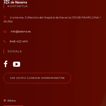
KONTAKTUA
Irunlarrea, 3 (Recinto del Hospital de Navarra) 31008 PAMPLONA /
IRUÑA
info@adona.es
848 422 490
SOZIALA
JAR ZAITEZ GUREKIN HARREMANETAN
© Adona