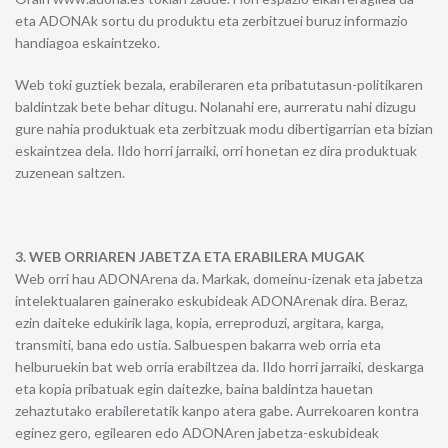
eta ADONAk sortu du produktu eta zerbitzuei buruz informazio
handiagoa eskaintzeko.
Web toki guztiek bezala, erabileraren eta pribatutasun-politikaren
baldintzak bete behar ditugu. Nolanahi ere, aurreratu nahi dizugu
gure nahia produktuak eta zerbitzuak modu dibertigarrian eta bizian
eskaintzea dela. Ildo horri jarraiki, orri honetan ez dira produktuak
zuzenean saltzen.
3. WEB ORRIAREN JABETZA ETA ERABILERA MUGAK
Web orri hau ADONArena da. Markak, domeinu-izenak eta jabetza
intelektualaren gainerako eskubideak ADONArenak dira. Beraz,
ezin daiteke edukirik laga, kopia, erreproduzi, argitara, karga,
transmiti, bana edo ustia. Salbuespen bakarra web orria eta
helburuekin bat web orria erabiltzea da. Ildo horri jarraiki, deskarga
eta kopia pribatuak egin daitezke, baina baldintza hauetan
zehaztutako erabileretatik kanpo atera gabe. Aurrekoaren kontra
eginez gero, egilearen edo ADONAren jabetza-eskubideak