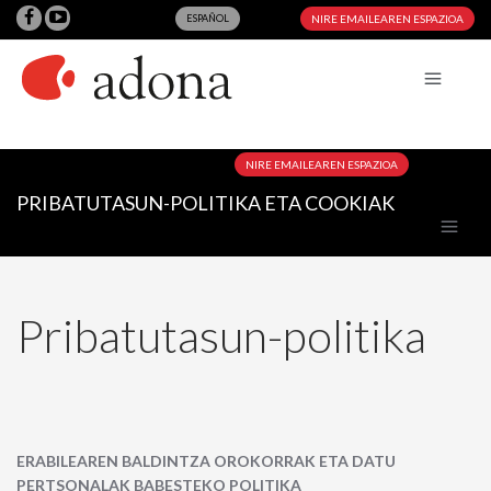
ESPAÑOL
NIRE EMAILEAREN ESPAZIOA
NIRE EMAILEAREN ESPAZIOA
PRIBATUTASUN-POLITIKA ETA COOKIAK
Pribatutasun-politika
ERABILEAREN BALDINTZA OROKORRAK ETA DATU
PERTSONALAK BABESTEKO POLITIKA