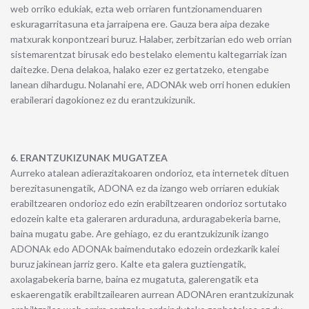
web orriko edukiak, ezta web orriaren funtzionamenduaren
eskuragarritasuna eta jarraipena ere. Gauza bera aipa dezake
matxurak konpontzeari buruz. Halaber, zerbitzarian edo web orrian
sistemarentzat birusak edo bestelako elementu kaltegarriak izan
daitezke. Dena delakoa, halako ezer ez gertatzeko, etengabe
lanean dihardugu. Nolanahi ere, ADONAk web orri honen edukien
erabilerari dagokionez ez du erantzukizunik.
6. ERANTZUKIZUNAK MUGATZEA
Aurreko atalean adierazitakoaren ondorioz, eta internetek dituen
berezitasunengatik, ADONA ez da izango web orriaren edukiak
erabiltzearen ondorioz edo ezin erabiltzearen ondorioz sortutako
edozein kalte eta galeraren arduraduna, arduragabekeria barne,
baina mugatu gabe. Are gehiago, ez du erantzukizunik izango
ADONAk edo ADONAk baimendutako edozein ordezkarik kalei
buruz jakinean jarriz gero. Kalte eta galera guztiengatik,
axolagabekeria barne, baina ez mugatuta, galerengatik eta
eskaerengatik erabiltzailearen aurrean ADONAren erantzukizunak