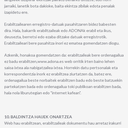
jarraiki, lanetik bota dakioke, baita ekintza zibilak edota penalak
izapidetu ere.
Erabiltzailearen erregistro-datuak pasahitzaren bidez babesten
dira. Hala, bakarrik erabiltzaileak edo ADONAk erabil eta ikus,
deusezta, berretsi edo ezaba ditzake datuak erregistrotik.
Erabiltzaileari bere pasahitza inori ez ematea gomendatzen diogu.
Azkenik, honakoa gomendatzen da: erabiltzaileak bere ordenagailua
ez badu erabiltzen,www.adona.es web orritik irten baino lehen
saioa ixtea ala nabigatzailea ixtea. Horrekin datu pertsonalak eta
korrespondentzia inork ez erabiltzea ziurtatzen da, batez ere,
ordenagailua beste norbaitek erabiltzen badu edo beste batzuekin
partekatzen bada edo ordenagailua toki publikoan erabiltzen bada,
hala nola liburutegian edo "internet kafean".
10. BALDINTZA HAUEK ONARTZEA
Web hau erabiltzean, erabiltzaileak dokumentu hau arretaz irakurri