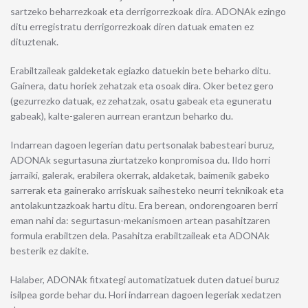
sartzeko beharrezkoak eta derrigorrezkoak dira. ADONAk ezingo
ditu erregistratu derrigorrezkoak diren datuak ematen ez
dituztenak.
Erabiltzaileak galdeketak egiazko datuekin bete beharko ditu.
Gainera, datu horiek zehatzak eta osoak dira. Oker betez gero
(gezurrezko datuak, ez zehatzak, osatu gabeak eta eguneratu
gabeak), kalte-galeren aurrean erantzun beharko du.
Indarrean dagoen legerian datu pertsonalak babesteari buruz,
ADONAk segurtasuna ziurtatzeko konpromisoa du. Ildo horri
jarraiki, galerak, erabilera okerrak, aldaketak, baimenik gabeko
sarrerak eta gainerako arriskuak saihesteko neurri teknikoak eta
antolakuntzazkoak hartu ditu. Era berean, ondorengoaren berri
eman nahi da: segurtasun-mekanismoen artean pasahitzaren
formula erabiltzen dela. Pasahitza erabiltzaileak eta ADONAk
besterik ez dakite.
Halaber, ADONAk fitxategi automatizatuek duten datuei buruz
isilpea gorde behar du. Hori indarrean dagoen legeriak xedatzen