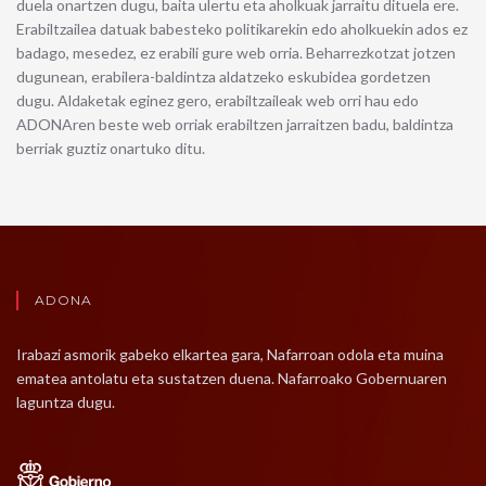
duela onartzen dugu, baita ulertu eta aholkuak jarraitu dituela ere.
Erabiltzailea datuak babesteko politikarekin edo aholkuekin ados ez
badago, mesedez, ez erabili gure web orria. Beharrezkotzat jotzen
dugunean, erabilera-baldintza aldatzeko eskubidea gordetzen
dugu. Aldaketak eginez gero, erabiltzaileak web orri hau edo
ADONAren beste web orriak erabiltzen jarraitzen badu, baldintza
berriak guztiz onartuko ditu.
ADONA
Irabazi asmorik gabeko elkartea gara, Nafarroan odola eta muina
ematea antolatu eta sustatzen duena. Nafarroako Gobernuaren
laguntza dugu.