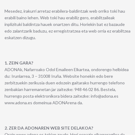
Mesedez, irakurri arretaz erabilera-baldintzak web orriko toki hau
erabili baino lehen. Web toki hau erabiliz gero, erabiltzaileak
inplizituki baldintza hauek onartzen ditu. Horiekin bat ez bazaude
edo zalantzarik baduzu, ez erregistratzea eta web orria ez erabiltzea
eskatzen dizugu.
1. ZEIN GARA?
ADONAk, Nafarroako Odol Emaileen Elkartea, ondorengo helbidea
du: Irunlarrea, 3 – 31008 Iruña. Website honekin edo bere
zerbitzuekin zerikusia duen edozein gaitarako hurrengo telefono
zenbakian harremanetan jar zaitezke: 948 46 02 86. Bestela,
hurrengo posta elektronikora bidera zaitezke: info@adona.es
www.adona.es domeinua ADONArena da.
2. ZER DA ADONAREN WEB SITE DELAKOA?
Orain www.adona.es tokian zaude. Hori espazio elkarreragilea da