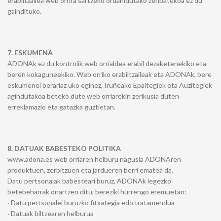
erabiltzailea web orrira sartzeko ordaindutako zenbatekoa ez du
gaindituko.
7. ESKUMENA
ADONAk ez du kontrolik web orrialdea erabil dezaketenekiko eta
beren kokaguneekiko. Web orriko erabiltzaileak eta ADONAk, bere
eskumenei berariaz uko eginez, Iruñeako Epaitegiek eta Auzitegiek
agindutakoa beteko dute web orriarekin zerikusia duten
erreklamazio eta gatazka guztietan.
8. DATUAK BABESTEKO POLITIKA
www.adona.es web orriaren helburu nagusia ADONAren
produktuen, zerbitzuen eta jardueren berri ematea da.
Datu pertsonalak babesteari buruz, ADONAk legezko
betebeharrak onartzen ditu, bereziki hurrengo eremuetan:
· Datu pertsonalei buruzko fitxategia edo tratamendua
· Datuak biltzearen helburua