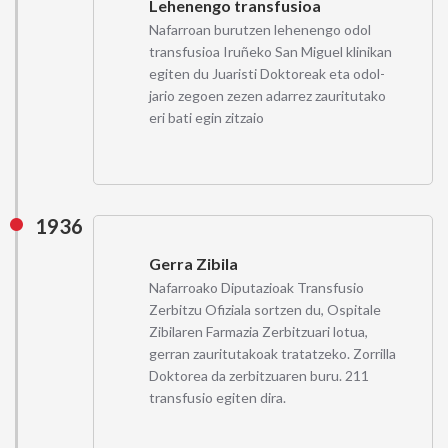
Lehenengo transfusioa
Nafarroan burutzen lehenengo odol
transfusioa Iruñeko San Miguel klinikan
egiten du Juaristi Doktoreak eta odol-
jario zegoen zezen adarrez zauritutako
eri bati egin zitzaio
1936
Gerra Zibila
Nafarroako Diputazioak Transfusio
Zerbitzu Ofiziala sortzen du, Ospitale
Zibilaren Farmazia Zerbitzuari lotua,
gerran zauritutakoak tratatzeko. Zorrilla
Doktorea da zerbitzuaren buru. 211
transfusio egiten dira.