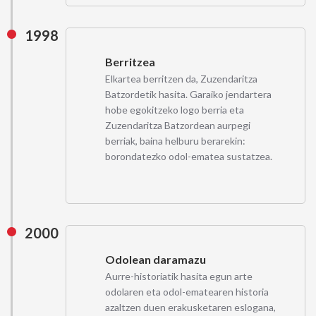
1998
Berritzea
Elkartea berritzen da, Zuzendaritza
Batzordetik hasita. Garaiko jendartera
hobe egokitzeko logo berria eta
Zuzendaritza Batzordean aurpegi
berriak, baina helburu berarekin:
borondatezko odol-ematea sustatzea.
2000
Odolean daramazu
Aurre-historiatik hasita egun arte
odolaren eta odol-ematearen historia
azaltzen duen erakusketaren eslogana,