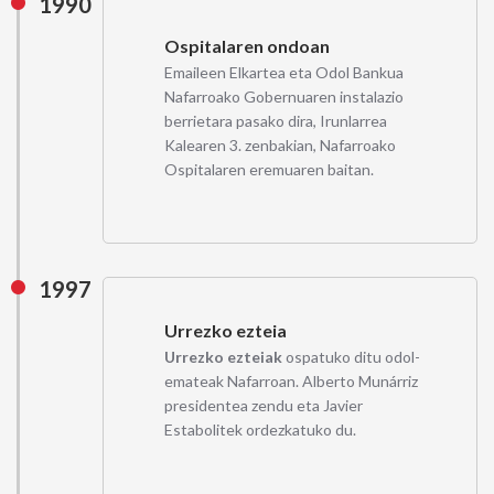
1990
Ospitalaren ondoan
Emaileen Elkartea eta Odol Bankua
Nafarroako Gobernuaren instalazio
berrietara pasako dira, Irunlarrea
Kalearen 3. zenbakian, Nafarroako
Ospitalaren eremuaren baitan.
1997
Urrezko ezteia
Urrezko ezteiak
ospatuko ditu odol-
emateak Nafarroan. Alberto Munárriz
presidentea zendu eta Javier
Estabolitek ordezkatuko du.