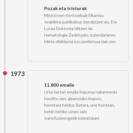
Pozak eta tristurak
Ministroen Kontseiluak Elkartea
'erabilera publikokoa' izendatzen du. Eta
Lucea Doktorea hiltzen da.
Hematologia Zerbitzuko zuzendariaren
hileta elizkizuna oso jendetsua izan zen.
1973
11.800 emaile
Urte hartan emaile kopurua nabarmenki
handitu zen, aipatutako kopuru
honetara helduz. Batera, une honetan,
behin betiko uzten zaio
transfusioengatik kobratzeari.