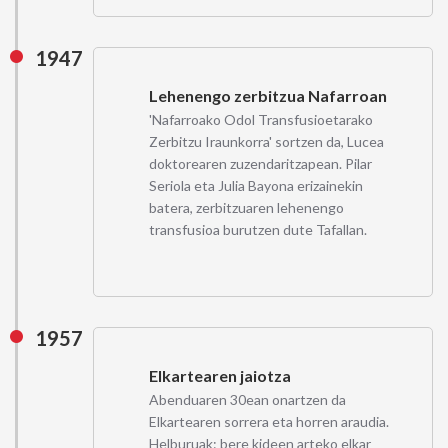
1947
Lehenengo zerbitzua Nafarroan
'Nafarroako Odol Transfusioetarako
Zerbitzu Iraunkorra' sortzen da, Lucea
doktorearen zuzendaritzapean. Pilar
Seriola eta Julia Bayona erizainekin
batera, zerbitzuaren lehenengo
transfusioa burutzen dute Tafallan.
1957
Elkartearen jaiotza
Abenduaren 30ean onartzen da
Elkartearen sorrera eta horren araudia.
Helburuak: bere kideen arteko elkar