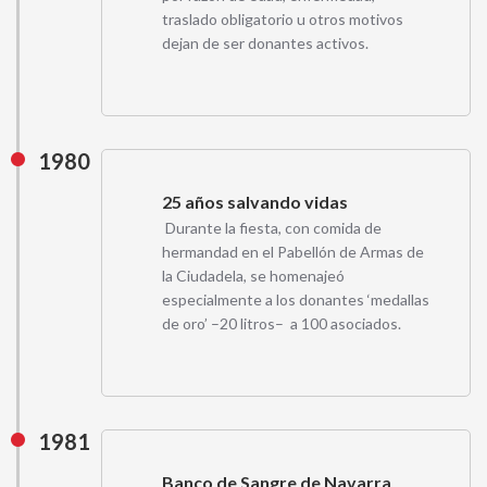
traslado obligatorio u otros motivos
dejan de ser donantes activos.
1980
25 años salvando vidas
Durante la fiesta, con comida de
hermandad en el Pabellón de Armas de
la Ciudadela, se homenajeó
especialmente a los donantes ‘medallas
de oro’ –20 litros– a 100 asociados.
1981
Banco de Sangre de Navarra