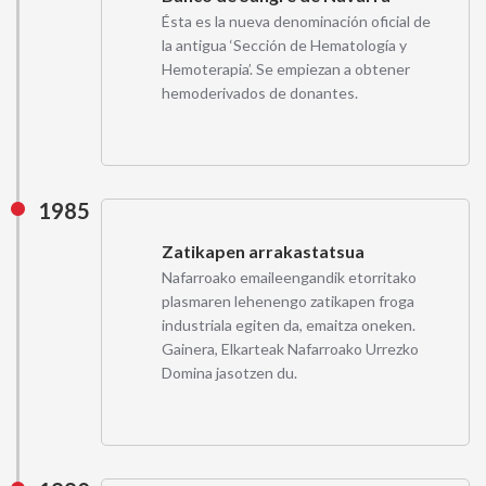
Ésta es la nueva denominación oficial de
la antigua ‘Sección de Hematología y
Hemoterapia’. Se empiezan a obtener
hemoderivados de donantes.
1985
Zatikapen arrakastatsua
Nafarroako emaileengandik etorritako
plasmaren lehenengo zatikapen froga
industriala egiten da, emaitza oneken.
Gainera, Elkarteak Nafarroako Urrezko
Domina jasotzen du.