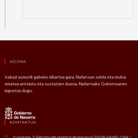
ADONA
Irabazi asmorik gabeko elkartea gara, Nafarroan odola eta muina
ematea antolatu eta sustatzen duena. Nafarroako Gobernuaren
laguntza dugu.
KONTAKTUA
Irunlarrea, 3 (Recinto del Hospital de Navarra) 31008 PAMPLONA /