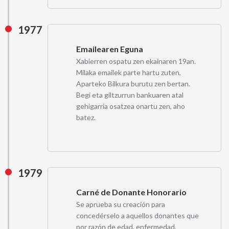
1977
Emailearen Eguna
Xabierren ospatu zen ekainaren 19an.
Milaka emailek parte hartu zuten,
Aparteko Bilkura burutu zen bertan.
Begi eta giltzurrun bankuaren atal
gehigarria osatzea onartu zen, aho
batez.
1979
Carné de Donante Honorario
Se aprueba su creación para
concedérselo a aquellos donantes que
por razón de edad, enfermedad,