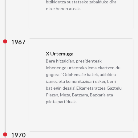
bizikidetza sustatzeko zabalduko dira
etxe honen ateak.
1967
X Urtemuga
Bere hitzaldian, presidenteak
lehenengo urteetako lema ekartzen du
gogora: ‘Odol-emaile batek, adibidea
izanez eta komunikazioari esker, berri
bat egin dezala'. Elkarretaratzea Gaztelu
Plazan, Meza, Batzarra, Bazkaria eta
pilota partiduak.
1970