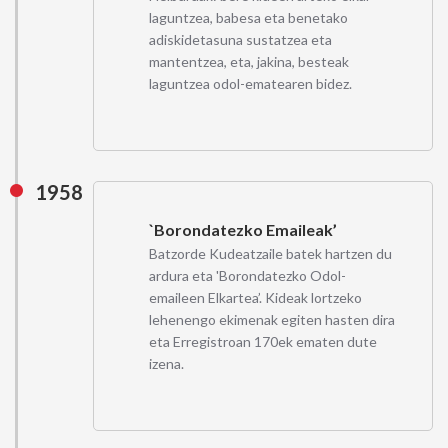
laguntzea, babesa eta benetako
adiskidetasuna sustatzea eta
mantentzea, eta, jakina, besteak
laguntzea odol-ematearen bidez.
1958
`Borondatezko Emaileak’
Batzorde Kudeatzaile batek hartzen du
ardura eta 'Borondatezko Odol-
emaileen Elkartea’. Kideak lortzeko
lehenengo ekimenak egiten hasten dira
eta Erregistroan 170ek ematen dute
izena.