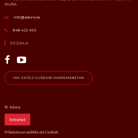
IRUÑA
info@adona.es
848 422 490
SOZIALA
JAR ZAITEZ GUREKIN HARREMANETAN
© Adona
Intranet
Pribatutasun-politika eta Cookiak