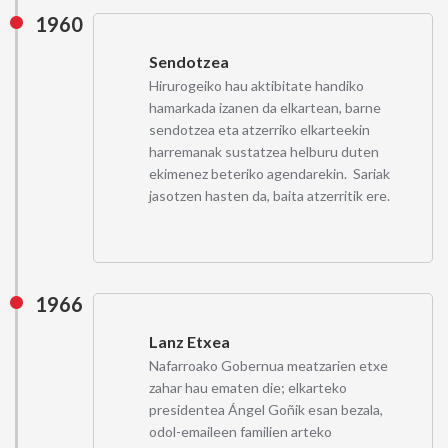
1960
Sendotzea
Hirurogeiko hau aktibitate handiko
hamarkada izanen da elkartean, barne
sendotzea eta atzerriko elkarteekin
harremanak sustatzea helburu duten
ekimenez beteriko agendarekin. Sariak
jasotzen hasten da, baita atzerritik ere.
1966
Lanz Etxea
Nafarroako Gobernua meatzarien etxe
zahar hau ematen die; elkarteko
presidentea Ángel Goñik esan bezala,
odol-emaileen familien arteko