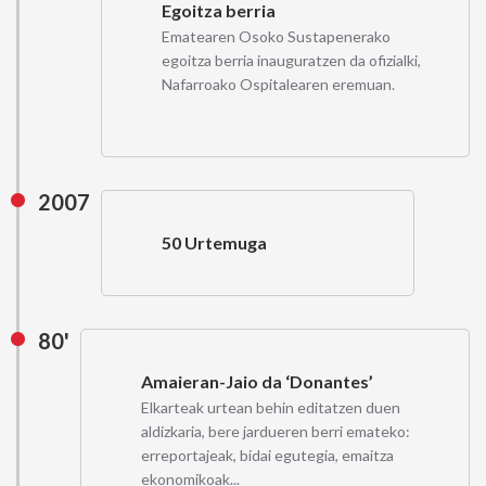
Egoitza berria
Ematearen Osoko Sustapenerako
egoitza berria inauguratzen da ofizialki,
Nafarroako Ospitalearen eremuan.
2007
50 Urtemuga
80'
Amaieran-Jaio da ‘Donantes’
Elkarteak urtean behin editatzen duen
aldizkaria, bere jardueren berri emateko:
erreportajeak, bidai egutegia, emaitza
ekonomikoak...