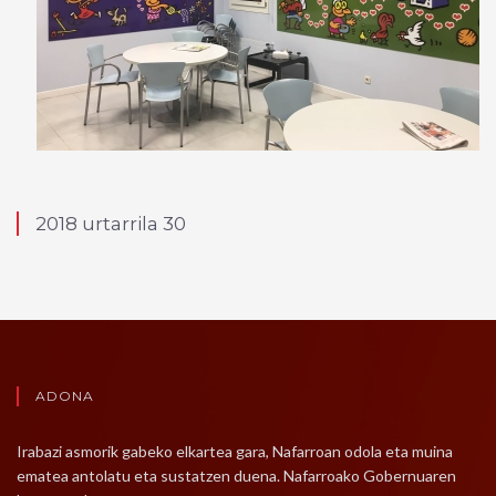
2018 urtarrila 30
ADONA
Irabazi asmorik gabeko elkartea gara, Nafarroan odola eta muina
ematea antolatu eta sustatzen duena. Nafarroako Gobernuaren