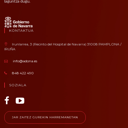
laguntza dugu.
KONTAKTUA
Irunlarrea, 3 (Recinto del Hospital de Navarra) 31008 PAMPLONA /
IRUÑA
info@adona.es
848 422 490
SOZIALA
JAR ZAITEZ GUREKIN HARREMANETAN