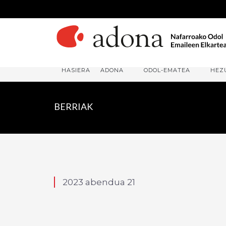
HASIERA
ADONA
ODOL-EMATEA
HEZ
BERRIAK
2023 abendua 21