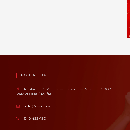
KONTAKTUA
Irunlarrea, 3 (Recinto del Hospital de Navarra) 31008
PAMPLONA / IRUÑA
info@adona.es
848 422 490