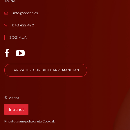
IRUÑA
info@adona.es
848 422 490
SOZIALA
JAR ZAITEZ GUREKIN HARREMANETAN
© Adona
Intranet
Pribatutasun-politika eta Cookiak