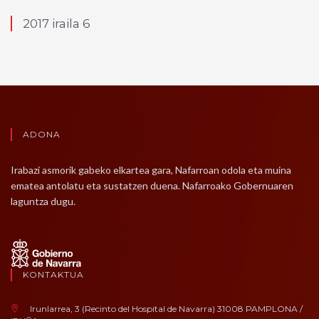
2017 iraila 6
ADONA
Irabazi asmorik gabeko elkartea gara, Nafarroan odola eta muina
ematea antolatu eta sustatzen duena. Nafarroako Gobernuaren
laguntza dugu.
KONTAKTUA
Irunlarrea, 3 (Recinto del Hospital de Navarra) 31008 PAMPLONA /