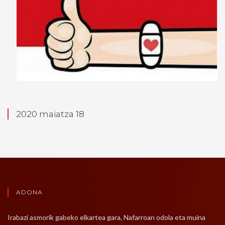
2020 maiatza 18
ADONA
Irabazi asmorik gabeko elkartea gara, Nafarroan odola eta muina