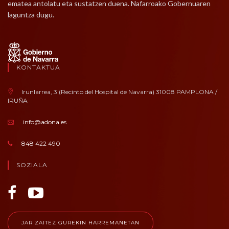
ematea antolatu eta sustatzen duena. Nafarroako Gobernuaren
laguntza dugu.
KONTAKTUA
Irunlarrea, 3 (Recinto del Hospital de Navarra) 31008 PAMPLONA /
IRUÑA
info@adona.es
848 422 490
SOZIALA
JAR ZAITEZ GUREKIN HARREMANETAN