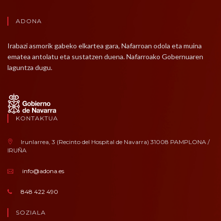
ADONA
Irabazi asmorik gabeko elkartea gara, Nafarroan odola eta muina
ematea antolatu eta sustatzen duena. Nafarroako Gobernuaren
laguntza dugu.
KONTAKTUA
Irunlarrea, 3 (Recinto del Hospital de Navarra) 31008 PAMPLONA /
IRUÑA
info@adona.es
848 422 490
SOZIALA