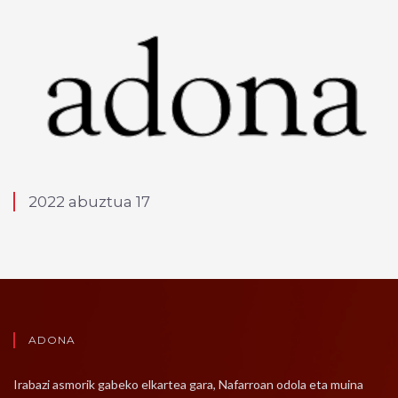
2022 abuztua 17
ADONA
Irabazi asmorik gabeko elkartea gara, Nafarroan odola eta muina