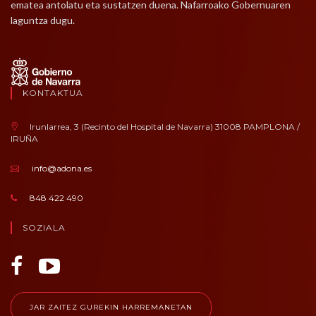
ematea antolatu eta sustatzen duena. Nafarroako Gobernuaren
laguntza dugu.
KONTAKTUA
Irunlarrea, 3 (Recinto del Hospital de Navarra) 31008 PAMPLONA /
IRUÑA
info@adona.es
848 422 490
SOZIALA
JAR ZAITEZ GUREKIN HARREMANETAN