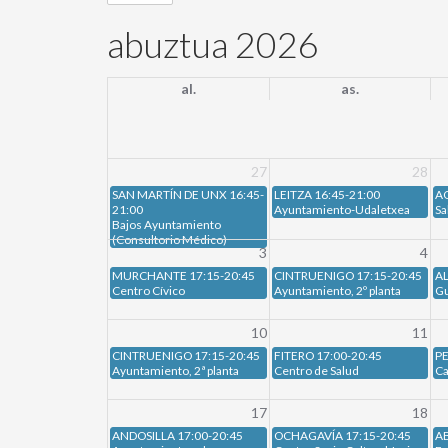
abuztua 2026
al.
as.
27
28
SAN MARTÍN DE UNX 16:45-
LEITZA 16:45-21:00
AO
21:00
Ayuntamiento-Udaletxea
Sa
Bajos Ayuntamiento
(Consultorio Médico)
3
4
MURCHANTE 17:15-20:45
CINTRUENIGO 17:15-20:45
AL
Centro Cívico
Ayuntamiento, 2º planta
Gu
10
11
CINTRUENIGO 17:15-20:45
FITERO 17:00-20:45
PE
Ayuntamiento, 2ª planta
Centro de Salud
Ca
17
18
ANDOSILLA 17:00-20:45
OCHAGAVÍA 17:15-20:45
AB