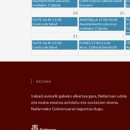
Ayuntamiento sala usos
Centro Socio Cultural Javier
Es
múltiples 1º planta
Eseverri
Es
24
25
OLITE 16:45-21:00
ANDOSILLA 17:00-20:45
PU
Centro de Salud
Ayuntamiento sala usos
21
múltiples 1º planta
Ca
mu
31
1
OLITE 16:45-21:00
FUNES 17:00-21:00
OT
Centro de Salud
Asoc. Cultural Sancho IV
Ay
ADONA
Irabazi asmorik gabeko elkartea gara, Nafarroan odola
eta muina ematea antolatu eta sustatzen duena.
Nafarroako Gobernuaren laguntza dugu.