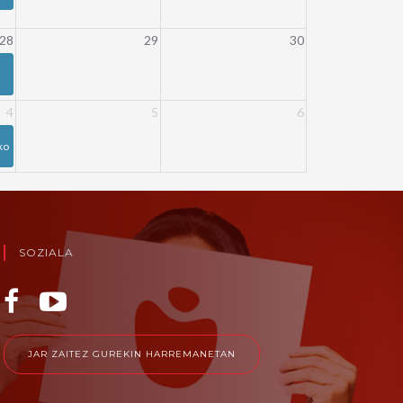
28
29
30
4
5
6
ko
SOZIALA
JAR ZAITEZ GUREKIN HARREMANETAN