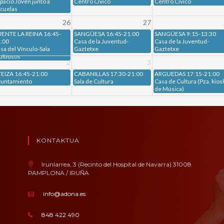
pacio Joven junto a
Centro Cívico
Centro Cívico
cuelas
26
27
ENTE LA REINA 16:45-
SANGÜESA 16:45-21:00
SANGÜESA 9:15-13:30
:00
Casa de la Juventud-
Casa de la Juventud-
sa del Vínculo-Sala
Gaztetxe
Gaztetxe
ltiusos
2
3
EIZA 16:45-21:00
CABANILLAS 17:30-21:00
ARGUEDAS 17:15-21:00
untamiento
Sala de Cultura
Casa de Cultura (Pza. kios
de Música)
KONTAKTUA
Irunlarrea, 3 (Recinto del Hospital de Navarra) 31008
PAMPLONA / IRUÑA
info@adona.es
848 422 490