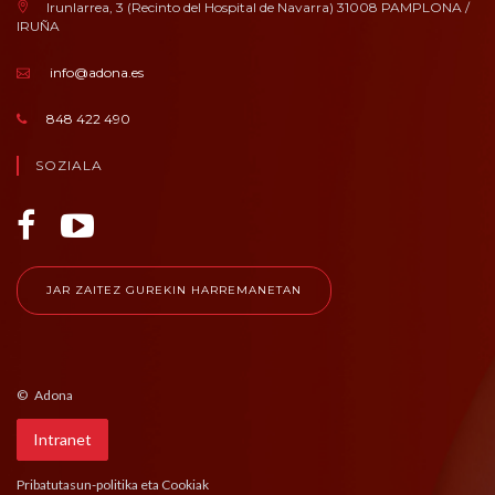
Irunlarrea, 3 (Recinto del Hospital de Navarra) 31008 PAMPLONA /
IRUÑA
info@adona.es
848 422 490
SOZIALA
JAR ZAITEZ GUREKIN HARREMANETAN
© Adona
Intranet
Pribatutasun-politika eta Cookiak