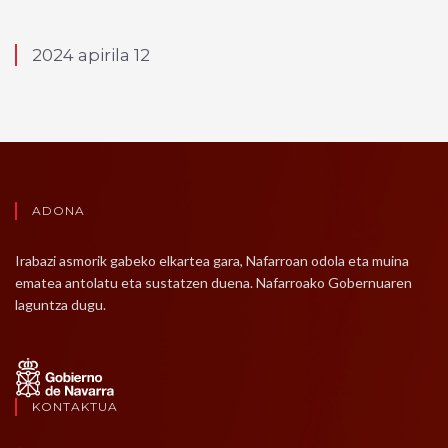
2024 apirila 12
ADONA
Irabazi asmorik gabeko elkartea gara, Nafarroan odola eta muina
ematea antolatu eta sustatzen duena. Nafarroako Gobernuaren
laguntza dugu.
KONTAKTUA