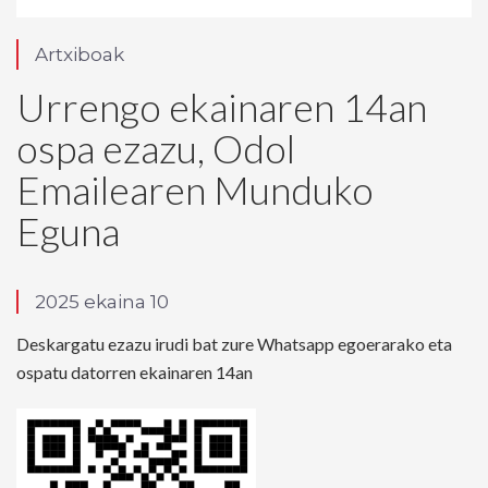
Artxiboak
Urrengo ekainaren 14an
ospa ezazu, Odol
Emailearen Munduko
Eguna
2025 ekaina 10
Deskargatu ezazu irudi bat zure Whatsapp egoerarako eta
ospatu datorren ekainaren 14an