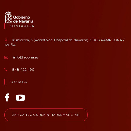
KONTAKTUA
Irunlarrea, 3 (Recinto del Hospital de Navarra) 31008 PAMPLONA /
IRUÑA
info@adona.es
848 422 490
SOZIALA
JAR ZAITEZ GUREKIN HARREMANETAN