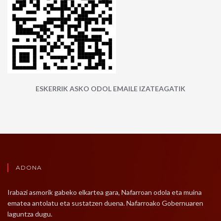
ESKERRIK ASKO ODOL EMAILE IZATEAGATIK
ADONA
Irabazi asmorik gabeko elkartea gara, Nafarroan odola eta muina
ematea antolatu eta sustatzen duena. Nafarroako Gobernuaren
laguntza dugu.