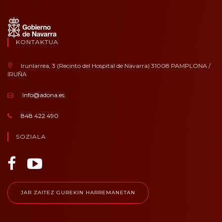
KONTAKTUA
Irunlarrea, 3 (Recinto del Hospital de Navarra) 31008 PAMPLONA /
IRUÑA
info@adona.es
848 422 490
SOZIALA
JAR ZAITEZ GUREKIN HARREMANETAN