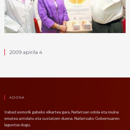
2009 apirila 4
ADONA
Irabazi asmorik gabeko elkartea gara, Nafarroan odola eta muina
ematea antolatu eta sustatzen duena. Nafarroako Gobernuaren
laguntza dugu.