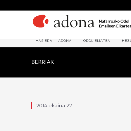
HASIERA
ADONA
ODOL-EMATEA
HEZ
BERRIAK
2014 ekaina 27