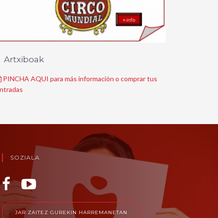
Artxiboak
PINCHA AQUI para más información o comprar tus
ntradas
SOZIALA
JAR ZAITEZ GUREKIN HARREMANETAN