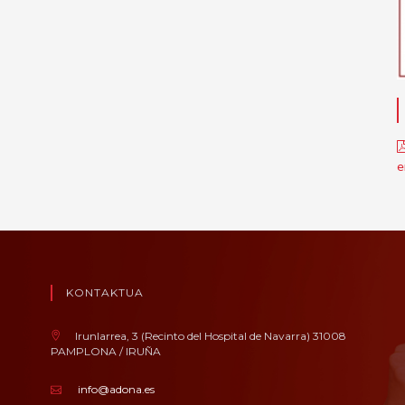
e
KONTAKTUA
Irunlarrea, 3 (Recinto del Hospital de Navarra) 31008
PAMPLONA / IRUÑA
info@adona.es