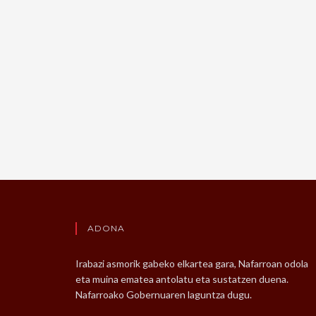
ADONA
Irabazi asmorik gabeko elkartea gara, Nafarroan odola
eta muina ematea antolatu eta sustatzen duena.
Nafarroako Gobernuaren laguntza dugu.