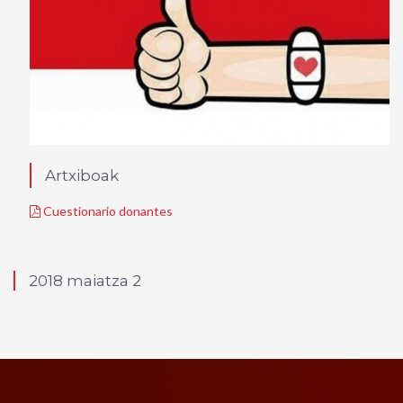
Artxiboak
Cuestionario donantes
2018 maiatza 2