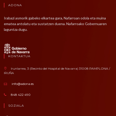
ADONA
Irabazi asmorik gabeko elkartea gara, Nafarroan odola eta muina
ematea antolatu eta sustatzen duena. Nafarroako Gobernuaren
laguntza dugu.
KONTAKTUA
Irunlarrea, 3 (Recinto del Hospital de Navarra) 31008 PAMPLONA /
IRUÑA
info@adona.es
848 422 490
SOZIALA