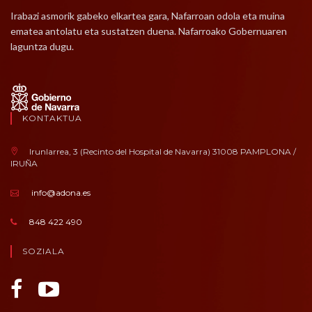
Irabazi asmorik gabeko elkartea gara, Nafarroan odola eta muina
ematea antolatu eta sustatzen duena. Nafarroako Gobernuaren
laguntza dugu.
KONTAKTUA
Irunlarrea, 3 (Recinto del Hospital de Navarra) 31008 PAMPLONA /
IRUÑA
info@adona.es
848 422 490
SOZIALA