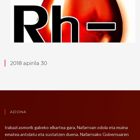
2018 apirila 30
ADONA
Irabazi asmorik gabeko elkartea gara, Nafarroan odola eta muina
ematea antolatu eta sustatzen duena. Nafarroako Gobernuaren