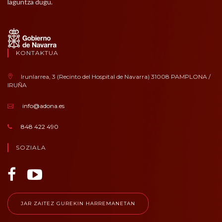
laguntza dugu.
KONTAKTUA
Irunlarrea, 3 (Recinto del Hospital de Navarra) 31008 PAMPLONA /
IRUÑA
info@adona.es
848 422 490
SOZIALA
JAR ZAITEZ GUREKIN HARREMANETAN