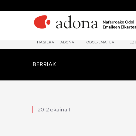
HASIERA
ADONA
ODOL-EMATEA
HEZ
BERRIAK
2012 ekaina 1