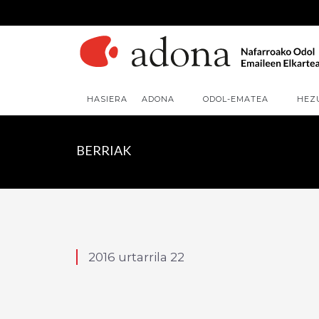
HASIERA
ADONA
ODOL-EMATEA
HEZ
BERRIAK
2016 urtarrila 22