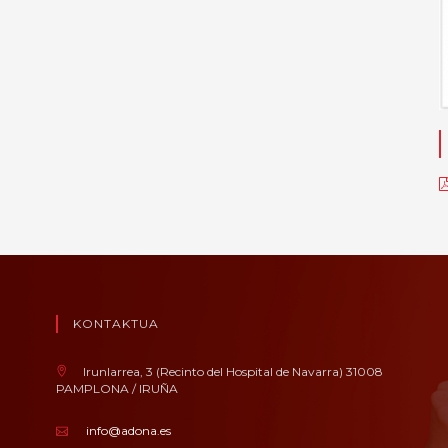
KONTAKTUA
Irunlarrea, 3 (Recinto del Hospital de Navarra) 31008
PAMPLONA / IRUÑA
info@adona.es