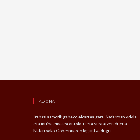
ADONA
Irabazi asmorik gabeko elkartea gara, Nafarroan odola
eta muina ematea antolatu eta sustatzen duena.
Nafarroako Gobernuaren laguntza dugu.