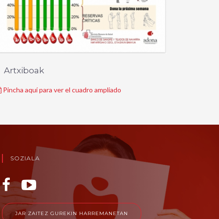
Artxiboak
Pincha aquí para ver el cuadro ampliado
SOZIALA
JAR ZAITEZ GUREKIN HARREMANETAN