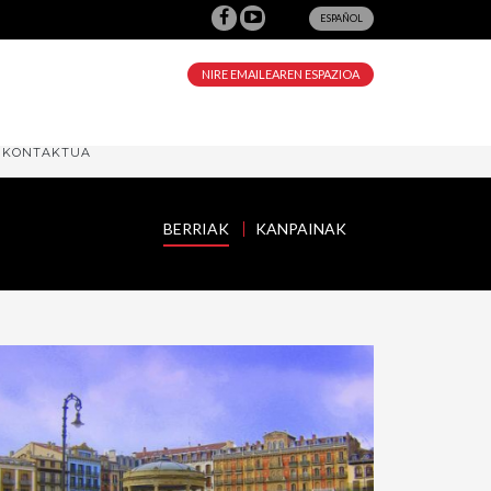
ESPAÑOL
NIRE EMAILEAREN ESPAZIOA
KONTAKTUA
BERRIAK
KANPAINAK