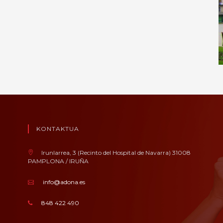
KONTAKTUA
Irunlarrea, 3 (Recinto del Hospital de Navarra) 31008
PAMPLONA / IRUÑA
info@adona.es
848 422 490