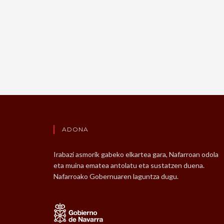
ADONA
Irabazi asmorik gabeko elkartea gara, Nafarroan odola
eta muina ematea antolatu eta sustatzen duena.
Nafarroako Gobernuaren laguntza dugu.