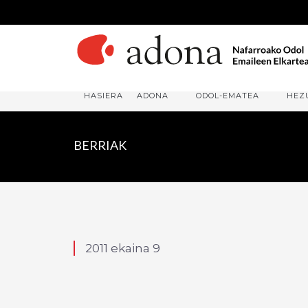
HASIERA
ADONA
ODOL-EMATEA
HEZ
BERRIAK
2011 ekaina 9