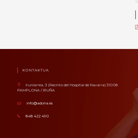
KONTAKTUA
Irunlarrea, 3 (Recinto del Hospital de Navarra) 31008
PAMPLONA / IRUÑA
info@adona.es
848 422 490