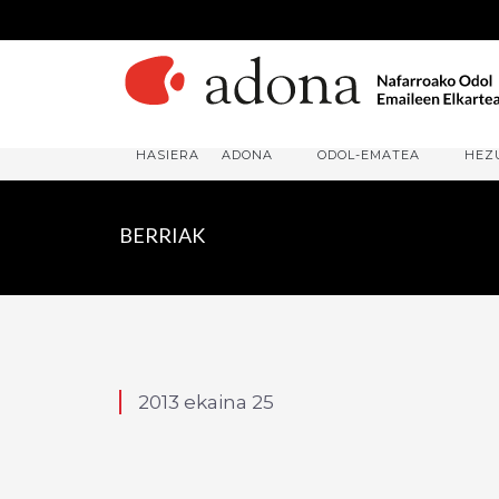
HASIERA
ADONA
ODOL-EMATEA
HEZ
BERRIAK
2013 ekaina 25