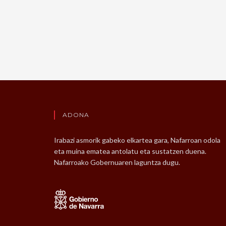
ADONA
Irabazi asmorik gabeko elkartea gara, Nafarroan odola
eta muina ematea antolatu eta sustatzen duena.
Nafarroako Gobernuaren laguntza dugu.