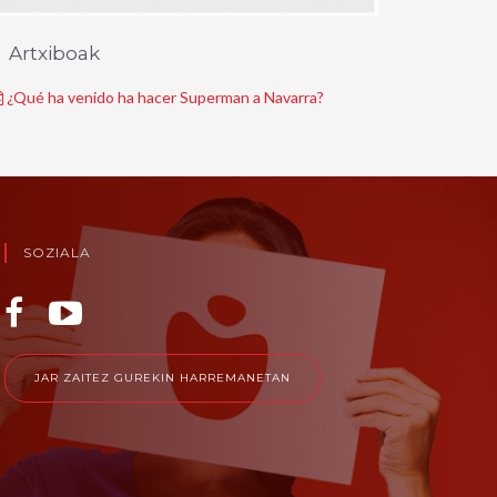
Artxiboak
¿Qué ha venido ha hacer Superman a Navarra?
SOZIALA
JAR ZAITEZ GUREKIN HARREMANETAN