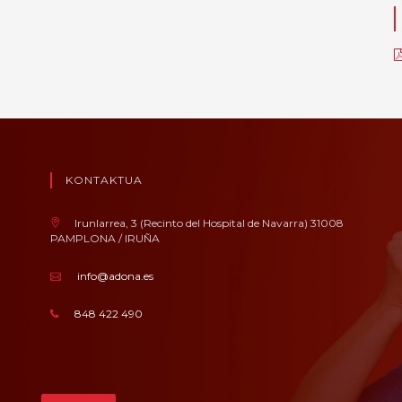
KONTAKTUA
Irunlarrea, 3 (Recinto del Hospital de Navarra) 31008
PAMPLONA / IRUÑA
info@adona.es
848 422 490