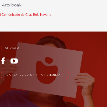
Artxiboak
Comunicado de Cruz Roja Navarra
SOZIALA
JAR ZAITEZ GUREKIN HARREMANETAN