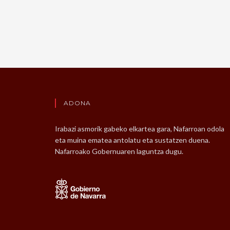
ADONA
Irabazi asmorik gabeko elkartea gara, Nafarroan odola
eta muina ematea antolatu eta sustatzen duena.
Nafarroako Gobernuaren laguntza dugu.