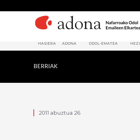
HASIERA
ADONA
ODOL-EMATEA
HEZ
BERRIAK
2011 abuztua 26