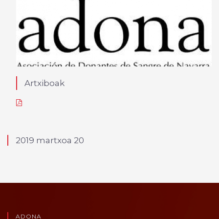
Artxiboak
2019 martxoa 20
ADONA