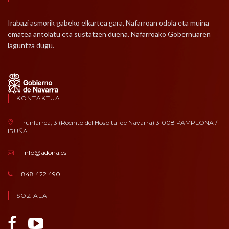
Irabazi asmorik gabeko elkartea gara, Nafarroan odola eta muina
ematea antolatu eta sustatzen duena. Nafarroako Gobernuaren
laguntza dugu.
KONTAKTUA
Irunlarrea, 3 (Recinto del Hospital de Navarra) 31008 PAMPLONA /
IRUÑA
info@adona.es
848 422 490
SOZIALA