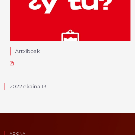
Artxiboak
2022 ekaina 13
ADONA