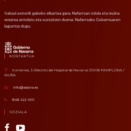
Irabazi asmorik gabeko elkartea gara, Nafarroan odola eta muina
ematea antolatu eta sustatzen duena. Nafarroako Gobernuaren
laguntza dugu.
KONTAKTUA
Irunlarrea, 3 (Recinto del Hospital de Navarra) 31008 PAMPLONA /
IRUÑA
info@adona.es
848 422 490
SOZIALA