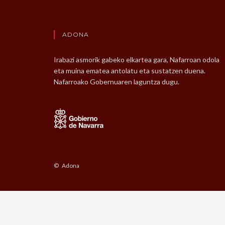
ADONA
Irabazi asmorik gabeko elkartea gara, Nafarroan odola
eta muina ematea antolatu eta sustatzen duena.
Nafarroako Gobernuaren laguntza dugu.
© Adona