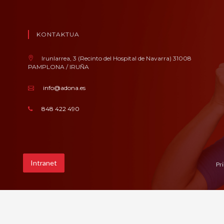
KONTAKTUA
Irunlarrea, 3 (Recinto del Hospital de Navarra) 31008
PAMPLONA / IRUÑA
info@adona.es
848 422 490
Intranet
Pr