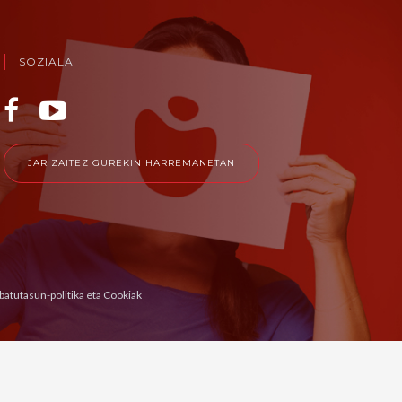
SOZIALA
JAR ZAITEZ GUREKIN HARREMANETAN
ibatutasun-politika eta Cookiak