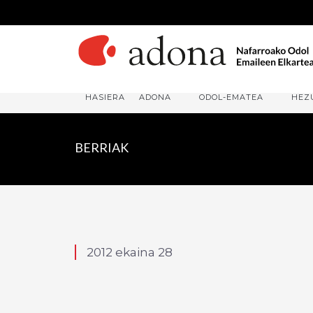
HASIERA
ADONA
ODOL-EMATEA
HEZ
BERRIAK
2012 ekaina 28