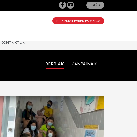
ESPAÑOL
NIRE EMAILEAREN ESPAZIOA
KONTAKTUA
BERRIAK
KANPAINAK