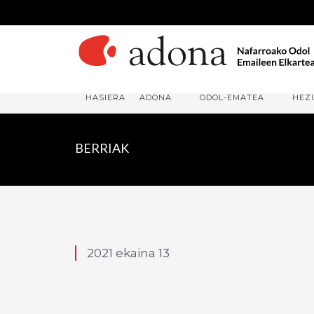
HASIERA
ADONA
ODOL-EMATEA
HEZ
BERRIAK
2021 ekaina 13