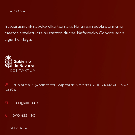
ADONA
Irabazi asmorik gabeko elkartea gara, Nafarroan odola eta muina
ematea antolatu eta sustatzen duena. Nafarroako Gobernuaren
laguntza dugu.
KONTAKTUA
Irunlarrea, 3 (Recinto del Hospital de Navarra) 31008 PAMPLONA /
IRUÑA
info@adona.es
848 422 490
SOZIALA