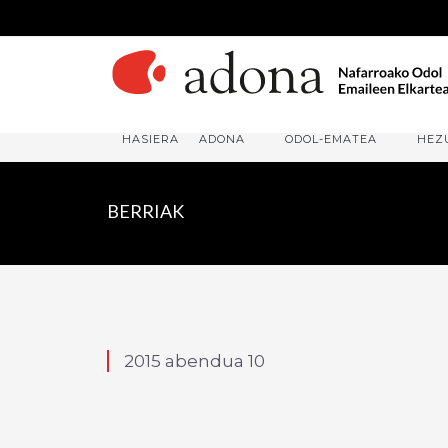
HASIERA
ADONA
ODOL-EMATEA
HEZ
BERRIAK
2015 abendua 10