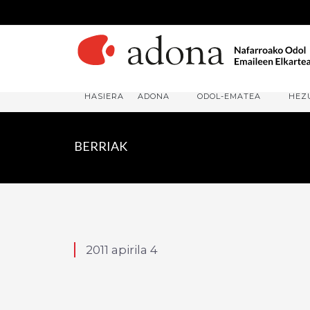
HASIERA
ADONA
ODOL-EMATEA
HEZ
BERRIAK
2011 apirila 4