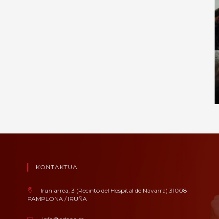
KONTAKTUA
Irunlarrea, 3 (Recinto del Hospital de Navarra) 31008
PAMPLONA / IRUÑA