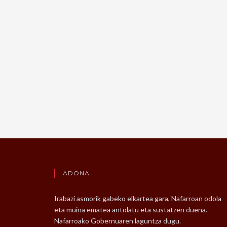
ADONA
Irabazi asmorik gabeko elkartea gara, Nafarroan odola
eta muina ematea antolatu eta sustatzen duena.
Nafarroako Gobernuaren laguntza dugu.