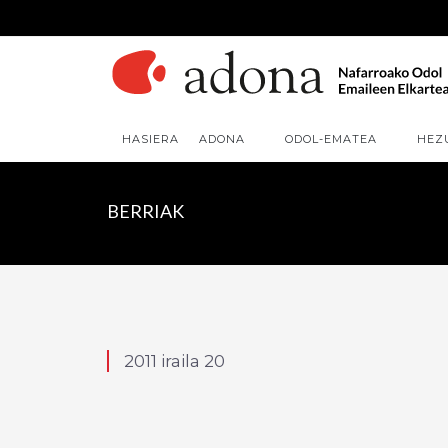
HASIERA
ADONA
ODOL-EMATEA
HEZ
BERRIAK
2011 iraila 20