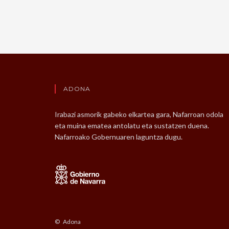
ADONA
Irabazi asmorik gabeko elkartea gara, Nafarroan odola
eta muina ematea antolatu eta sustatzen duena.
Nafarroako Gobernuaren laguntza dugu.
© Adona