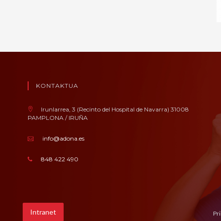
KONTAKTUA
Irunlarrea, 3 (Recinto del Hospital de Navarra) 31008
PAMPLONA / IRUÑA
info@adona.es
848 422 490
Intranet
Pr