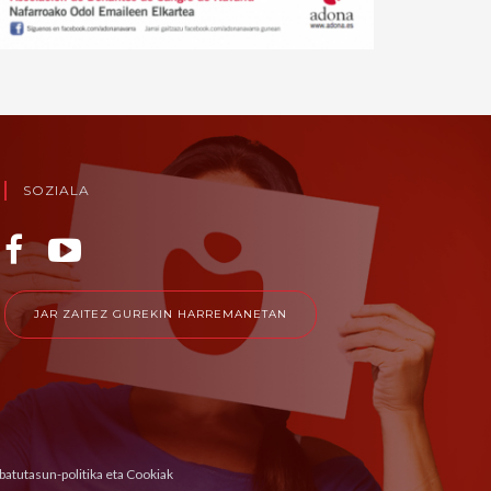
SOZIALA
JAR ZAITEZ GUREKIN HARREMANETAN
ibatutasun-politika eta Cookiak