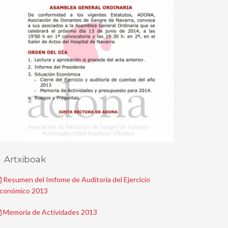
Artxiboak
Resumen del Imfome de Auditoría del Ejercicio
conómico 2013
Memoria de Actividades 2013