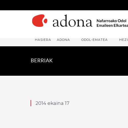
HASIERA
ADONA
ODOL-EMATEA
HEZ
BERRIAK
2014 ekaina 17