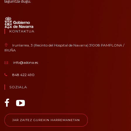
laguntza dugu.
KONTAKTUA
Irunlarrea, 3 (Recinto del Hospital de Navarra) 31008 PAMPLONA /
IRUÑA
info@adona.es
848 422 490
SOZIALA
JAR ZAITEZ GUREKIN HARREMANETAN