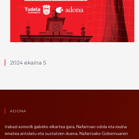
2024 ekaina 5
ADONA
Irabazi asmorik gabeko elkartea gara, Nafarroan odola eta muina
ematea antolatu eta sustatzen duena. Nafarroako Gobernuaren