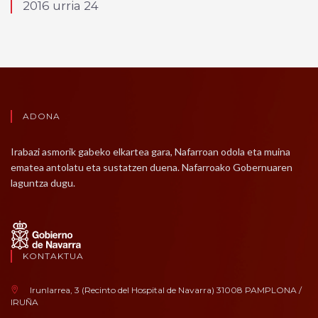
2016 urria 24
ADONA
Irabazi asmorik gabeko elkartea gara, Nafarroan odola eta muina
ematea antolatu eta sustatzen duena. Nafarroako Gobernuaren
laguntza dugu.
KONTAKTUA
Irunlarrea, 3 (Recinto del Hospital de Navarra) 31008 PAMPLONA /
IRUÑA