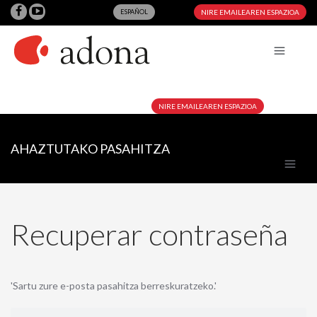
ESPAÑOL
NIRE EMAILEAREN ESPAZIOA
NIRE EMAILEAREN ESPAZIOA
AHAZTUTAKO PASAHITZA
Recuperar contraseña
'Sartu zure e-posta pasahitza berreskuratzeko.'