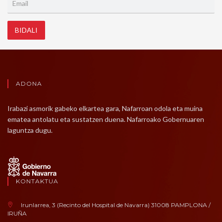
BIDALI
ADONA
Irabazi asmorik gabeko elkartea gara, Nafarroan odola eta muina
ematea antolatu eta sustatzen duena. Nafarroako Gobernuaren
laguntza dugu.
KONTAKTUA
Irunlarrea, 3 (Recinto del Hospital de Navarra) 31008 PAMPLONA /
IRUÑA