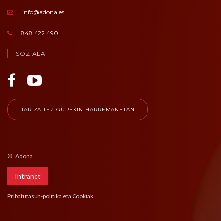
info@adona.es
848 422 490
SOZIALA
JAR ZAITEZ GUREKIN HARREMANETAN
© Adona
Intranet
Pribatutasun-politika eta Cookiak