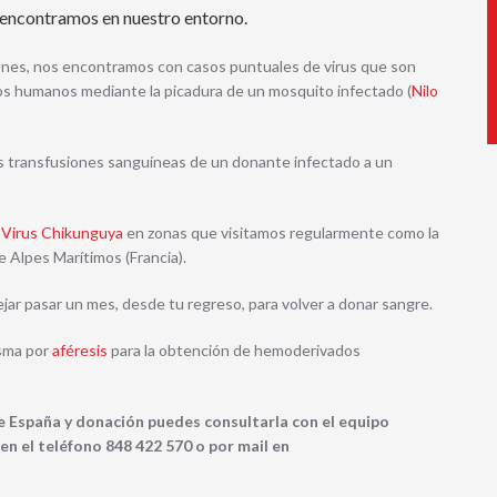
 encontramos en nuestro entorno.
aciones, nos encontramos con casos puntuales de virus que son
los humanos mediante la picadura de un mosquito infectado (
Nilo
as transfusiones sanguíneas de un donante infectado a un
e
Virus Chikunguya
en zonas que visitamos regularmente como la
e Alpes Marítimos (Francia).
jar pasar un mes, desde tu regreso, para volver a donar sangre.
asma por
aféresis
para la obtención de hemoderivados
de España y donación puedes consultarla con el equipo
en el teléfono 848 422 570 o por mail en