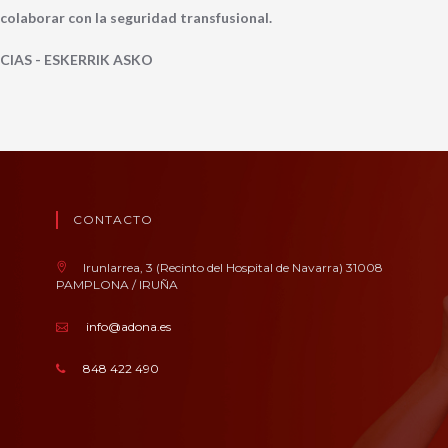
colaborar con la seguridad transfusional.
IAS - ESKERRIK ASKO
CONTACTO
Irunlarrea, 3 (Recinto del Hospital de Navarra) 31008
PAMPLONA / IRUÑA
info@adona.es
848 422 490