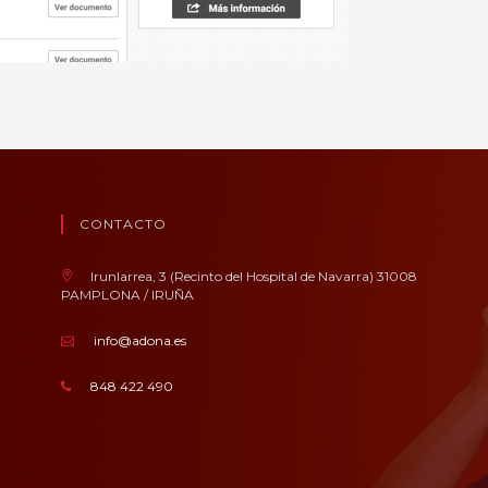
CONTACTO
Irunlarrea, 3 (Recinto del Hospital de Navarra) 31008
PAMPLONA / IRUÑA
info@adona.es
848 422 490