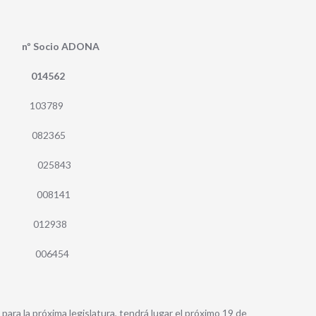
Socio ADONA
 014562
VA 103789
OS 082365
 025843
N 008141
 012938
N 006454
a la próxima legislatura, tendrá lugar el próximo 19 de