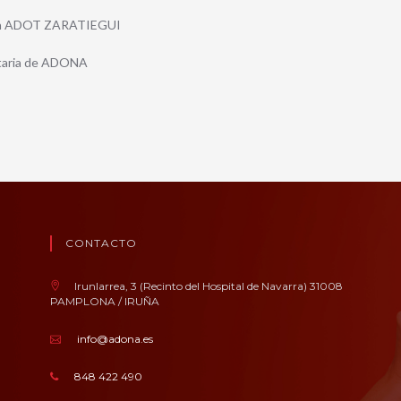
ón ADOT ZARATIEGUI
taria de ADONA
CONTACTO
Irunlarrea, 3 (Recinto del Hospital de Navarra) 31008
PAMPLONA / IRUÑA
info@adona.es
848 422 490