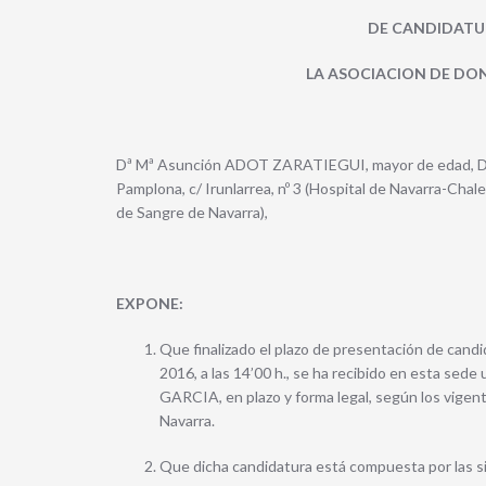
DE CANDIDATUR
LA ASOCIACION DE DO
Dª Mª Asunción ADOT ZARATIEGUI, mayor de edad, D.N.I.
Pamplona, c/ Irunlarrea, nº 3 (Hospital de Navarra-Ch
de Sangre de Navarra),
EXPONE:
Que finalizado el plazo de presentación de cand
2016, a las 14’00 h., se ha recibido en esta sede
GARCIA, en plazo y forma legal, según los vige
Navarra.
Que dicha candidatura está compuesta por las s