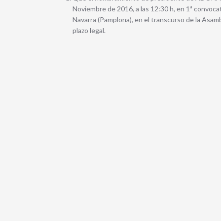
Noviembre de 2016, a las 12:30 h, en 1ª convocator
Navarra (Pamplona), en el transcurso de la Asamb
plazo legal.