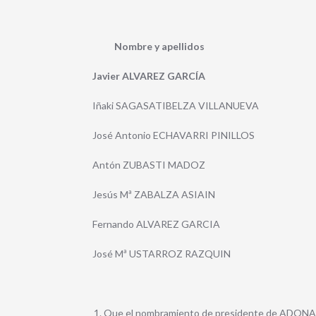
Nombre y apellidos nº 
Javier ALVAREZ GARCÍA
Iñaki SAGASATIBELZA VILLANUE
José Antonio ECHAVARRI PINILL
Antón ZUBASTI MADOZ
Jesús Mª ZABALZA ASIAI
Fernando ALVAREZ GARCIA
José Mª USTARROZ RAZQUI
Que el nombramiento de presidente de ADONA par