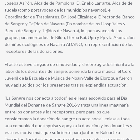
Joseba Asirón, Alcalde de Pamplona; D. Eneko Larrarte, Alcalde de
tudela (como portavoces de los municipios navarros), el
Coordinador de Trasplantes, Dr. José Elizalde; el Director del Banco
de Sangre y Tejidos de Navarra (En nombre de los Hospitales y
Banco de Sangre y Tejidos de Navarra), los portavoces de los
grupos parlamentarios de Bildu, Geroa Bai, Upn y Pp y la Asociación
de niños ocológicos de Navarra ADANO, en representación de los
receptores de las donaciones.
El acto estuvo cargado de emotividad y sincero agradecimiento a la
labor de los donantes de sangre, poniendo la nota musical el Coro
Juvenil de la Escuela de Música de Noain-Valle de Elorz que fueron
muy aplaudidos por los presentes tras su expléndida actuación.
"La Sangre nos conecta a todos" es el lema escogido para el Día
Mundial del Donante de Sangre 2016 y traza una línea imaginaria
entre los donantes y los receptores, pero para los que
consideramos la donación de sangre un acto social, enlaza a toda
una comunidad que impulsa y apoya a la donación y los donantes y
esto es motivo más que suficiente para juntar en Baluarte a
Donantes, Insitituciones, representantes sociales y responsables