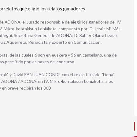
rrelatos que eligió los relatos ganadores
 de ADONA, el Jurado responsable de elegir los ganadores del IV
 Mikro-kontakisun Lehiaketa, compuesto por: D. Jesús Mª Más
iegui, Secretaria General de ADONA; D. Xabier Olarra Lizaso,
uiz Aquerreta, Periodista y Experto en Comunicación.
as, de las cuales 6 son en euskera y 56 en castellano, una de
as permitido por las bases del concurso.
rrak" y David SAN JUAN CONDE con el texto titulado "Dona",
de ADONA / ADONAren IV. Mikro-kontakisun Lehiaketa, a los
 en breve recibirán los 300