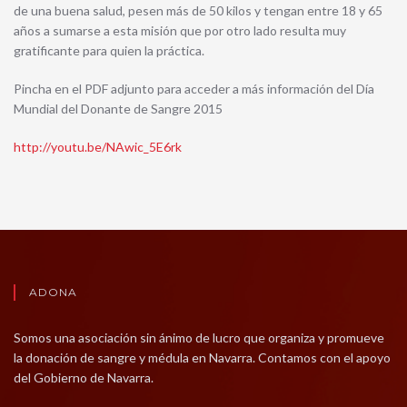
de una buena salud, pesen más de 50 kilos y tengan entre 18 y 65
años a sumarse a esta misión que por otro lado resulta muy
gratificante para quien la práctica.
Pincha en el PDF adjunto para acceder a más información del Día
Mundial del Donante de Sangre 2015
http://youtu.be/NAwic_5E6rk
ADONA
Somos una asociación sin ánimo de lucro que organiza y promueve
la donación de sangre y médula en Navarra. Contamos con el apoyo
del Gobierno de Navarra.