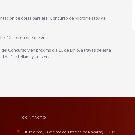
esentación de obras para el II Concurso de Microrrelatos de
ales 15 son en en Euskera.
del Concurso y en próximo día 10 de junio, a través de esta
ad de Castellano y Euskera.
CONTACTO
Irunlarrea, 3 (Recinto del Hospital de Navarra) 31008