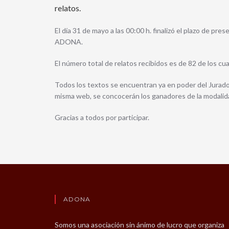
relatos.
El día 31 de mayo a las 00:00 h. finalizó el plazo de pr
ADONA.
El número total de relatos recibidos es de 82 de los cu
Todos los textos se encuentran ya en poder del Jurado 
misma web, se concocerán los ganadores de la modalid
Gracias a todos por participar.
ADONA
Somos una asociación sin ánimo de lucro que organiza