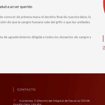
alud a un ser querido
conocer de primera mano el destino final de nuestra labor, lo
resión de que la sangre humana sale del grifo o que las unidades
a de agradecimiento dirigida a todos los donantes de sangre y
CONTACTO
Irunlarrea, 3 (Recinto del Hospital de Navarra) 31008
PAMPLONA / IRUÑA