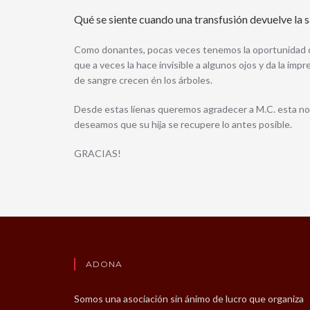
Qué se siente cuando una transfusión devuelve la s
Como donantes, pocas veces tenemos la oportunidad de 
que a veces la hace invisible a algunos ojos y da la imp
de sangre crecen én los árboles.
Desde estas líenas queremos agradecer a M.C. esta not
deseamos que su hija se recupere lo antes posible.
GRACIAS!
ADONA
Somos una asociación sin ánimo de lucro que organiza